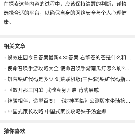
在探索这些内容的过程中，应该保持清醒的判断，谨慎
选择合适的平台，以确保自身的网络安全与个人心理健
康。
相关文章
蚂蚁庄园今日答案最新4.30答案 右擎苍的苍是什么和鉴别黑米
使命召唤手游攻略大全 使命召唤手游南瓜灯怎么刷?南瓜头快速获取攻略
饥荒铥矿代码是多少 饥荒联机版(三件套)铥矿代码指令是多少
《放开那三国3》武魂真身开启 荀彧展威
神骏相伴，造型百变！《封神再临》公测版本坐骑抢先看
中国式家长攻略 中国式家长攻略妹子汤金娜
猜你喜欢