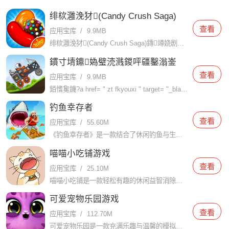
绯栨灉浼犲(Candy Crush Saga)
查看
应用宝库
/
9.9MB
绯栨灉浼犲(Candy Crush Saga)鏄竴娆剧敱鐟炲吀娓告垙鍘傚晢King寮€鍙戠殑浼戦棽鐩婃櫤绫?a href= " zt iOSxxl " target= "_blank ">娑堥櫎娓告垙銆
鏆寸埥鐤媯璧涜溅鍐呯疆鑿滃崟
查看
应用宝库
/
9.9MB
銆愭毚鐖?a href= " zt fkyouxi " target= "_blank ">鐤媯璧涜溅鍐呯疆鑿滃崟绠€浠嬨€? h3> 鏆寸埥鐤媯璧涜溅鍐呯疆鑿滃崟鏄竴娆惧厖婊?a href= " zt
钓鱼幸存者
查看
应用宝库
/
55.60M
《钓鱼幸存者》是一款结合了休闲钓鱼与生存冒险元素的创新游戏。玩家将扮演一名孤独的钓鱼爱好者，在未知的海域中展开一场充满挑战与惊喜的生存之旅。通过钓鱼获取资源，制作工具，建造避难所，与恶劣的自然环境抗争
喵喵小吃铺游戏
查看
应用宝库
/
25.10M
喵喵小吃铺是一款轻松有趣的休闲益智消除游戏，结合了经典的三消规则和模拟经营元素。玩家将扮演一位小吃店的猫猫店长，通过消除相同的食物图案来完成关卡任务，赚取收入并扩大自己的店面。游戏采用清新卡通的画面风
可爱宠物乐园游戏
查看
应用宝库
/
112.70M
可爱宠物乐园是一款充满乐趣与温馨的模拟经营游戏。在这个游戏中，玩家将扮演一位宠物乐园的主人，负责照顾、训练和培育各种可爱的宠物，同时经营并扩展自己的宠物乐园，吸引更多的游客前来参观和互动。【可爱宠物乐