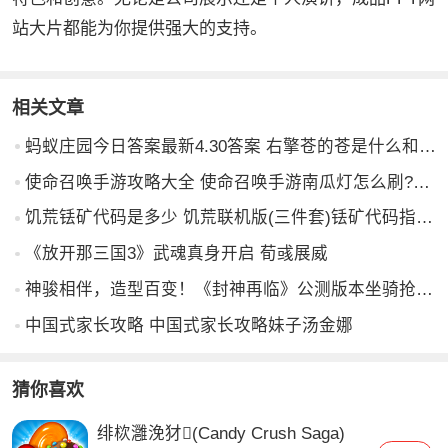
站大片都能为你提供强大的支持。
相关文章
蚂蚁庄园今日答案最新4.30答案 右擎苍的苍是什么和鉴别黑米
使命召唤手游攻略大全 使命召唤手游南瓜灯怎么刷?南瓜头快速获取攻略
饥荒铥矿代码是多少 饥荒联机版(三件套)铥矿代码指令是多少
《放开那三国3》武魂真身开启 荀彧展威
神骏相伴，造型百变！《封神再临》公测版本坐骑抢先看
中国式家长攻略 中国式家长攻略妹子汤金娜
猜你喜欢
绯栨灉浼犲(Candy Crush Saga)