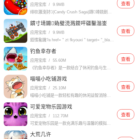
查看
应用宝库
/
9.9MB
绯栨灉浼犲(Candy Crush Saga)鏄竴娆剧敱鐟炲吀娓告垙鍘傚晢King寮€鍙戠殑浼戦棽鐩婃櫤绫?a href= " zt iOSxxl " target= "_blank ">娑堥櫎娓告垙銆
鏆寸埥鐤媯璧涜溅鍐呯疆鑿滃崟
查看
应用宝库
/
9.9MB
銆愭毚鐖?a href= " zt fkyouxi " target= "_blank ">鐤媯璧涜溅鍐呯疆鑿滃崟绠€浠嬨€? h3> 鏆寸埥鐤媯璧涜溅鍐呯疆鑿滃崟鏄竴娆惧厖婊?a href= " zt
钓鱼幸存者
查看
应用宝库
/
55.60M
《钓鱼幸存者》是一款结合了休闲钓鱼与生存冒险元素的创新游戏。玩家将扮演一名孤独的钓鱼爱好者，在未知的海域中展开一场充满挑战与惊喜的生存之旅。通过钓鱼获取资源，制作工具，建造避难所，与恶劣的自然环境抗争
喵喵小吃铺游戏
查看
应用宝库
/
25.10M
喵喵小吃铺是一款轻松有趣的休闲益智消除游戏，结合了经典的三消规则和模拟经营元素。玩家将扮演一位小吃店的猫猫店长，通过消除相同的食物图案来完成关卡任务，赚取收入并扩大自己的店面。游戏采用清新卡通的画面风
可爱宠物乐园游戏
查看
应用宝库
/
112.70M
可爱宠物乐园是一款充满乐趣与温馨的模拟经营游戏。在这个游戏中，玩家将扮演一位宠物乐园的主人，负责照顾、训练和培育各种可爱的宠物，同时经营并扩展自己的宠物乐园，吸引更多的游客前来参观和互动。【可爱宠物乐
大荒几许